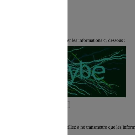
Merci de bien vouloir compléter les informations ci-dessous :
tion de votre demande de contact. Veillez à ne transmettre que les infor